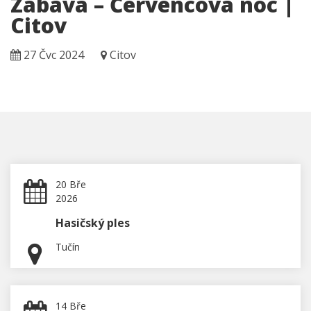
Zábava – Červencová noc |
Citov
27 Čvc 2024
Citov
20 Bře
2026
Hasičský ples
Tučín
14 Bře