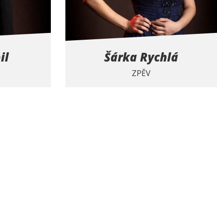
il
Šárka Rychlá
ZPĚV