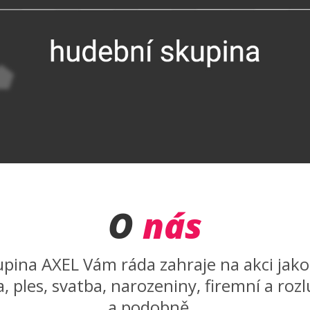
O
nás
pina AXEL Vám ráda zahraje na akci jako 
 ples, svatba, narozeniny, firemní a roz
a podobně…